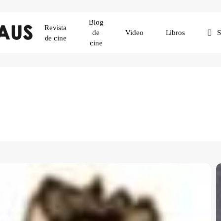
Blog
Revista
de
Video
Libros
de cine
cine
ención
d
J
S