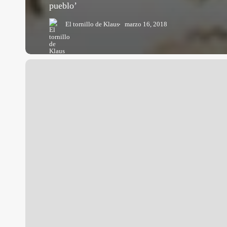
pueblo’
El tornillo de Klaus
marzo 16, 2018
Historia
de
España:
1898.
Los
últimos
de
Filipinas
(Salvador
Calvo,
2016)