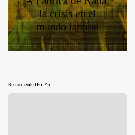
A Fábrica de Nada,
la crisis en el
mundo laboral
Recommended For You
American
Honey
(Andrea
Arnold,
2016)