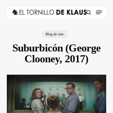
Skip
to
Menu
main
search
content
Blog de cine
Suburbicón (George
Clooney, 2017)