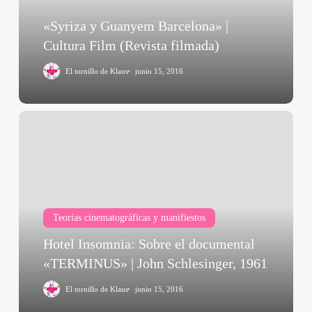
Film
(Revista
«Syriza y Guanyem Barcelona» |
filmada)
Cultura Film (Revista filmada)
El tornillo de Klaus
junio 15, 2016
Hotel
Insomnia:
Sobre
el
documental
«TERMINUS»
Teorías cinematográficas y manifiestos
|
John
Hotel Insomnia: Sobre el documental
Schlesinger,
«TERMINUS» | John Schlesinger, 1961
1961
El tornillo de Klaus
junio 15, 2016