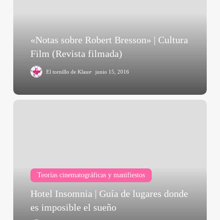
Cultura
Film
(Revista
«Notas sobre Robert Bresson» | Cultura
filmada)
Film (Revista filmada)
El tornillo de Klaus
junio 15, 2016
Hotel
Insomnia
|
Guía
de
lugares
Teorías cinematográficas y manifiestos
donde
es
Hotel Insomnia | Guía de lugares donde
imposible
es imposible el sueño
el