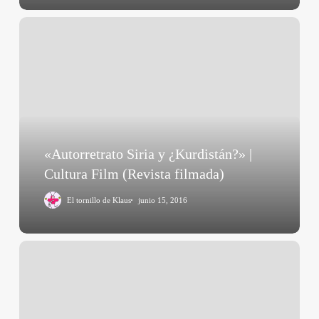
«Autorretrato
Siria
y
¿Kurdistán?»
|
Cultura
Film
(Revista
«Autorretrato Siria y ¿Kurdistán?» |
filmada)
Cultura Film (Revista filmada)
El tornillo de Klaus
junio 15, 2016
«Notas
sobre
Robert
Bresson»
|