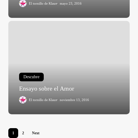
sueño
El tornillo de Klaus
mayo 23, 2016
Ensayo
sobre
el
Amor
Descubre
Ensayo sobre el Amor
El tornillo de Klaus
noviembre 13, 2016
1
2
Next