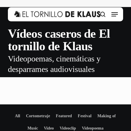
Skip
to
Menu
main
search
content
Vídeos caseros de El
tornillo de Klaus
Videopoemas, cinemáticas y
desparrames audiovisuales
All
Cortometraje
Featured
Festival
Making of
Music
Video
Videoclip
Videopoema