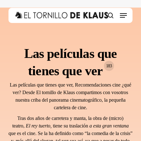
Skip
to
Menu
main
search
content
Las películas que
tienes que ver
183
Las películas que tienes que ver, Recomendaciones cine ¿qué
ver? Desde El tornillo de Klaus compartimos con vosotros
nuestra criba del panorama cinematográfico, la pequeña
cartelera de cine.
Tras dos años de carretera y manta, la obra de (micro)
teatro,
El rey tuerto,
tiene su traslación
a esta gran ventana
que es el cine. Se la ha definido como “la comedia de la crisis”
y, más allá del slogan, tal vez sea así, ya que a pesar de todo