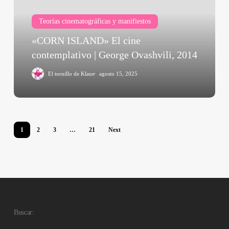
|
Teorías cinematográficas y manifiestos
George
Ovashvili,
«CORN ISLAND» El cine
2014
contemplativo | George Ovashvili, 2014
El tornillo de Klaus
agosto 15, 2025
1
2
3
…
21
Next
Buscar: