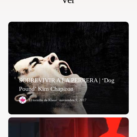
SOBREVIVIR
A
LA
PERRERA
|
‘Dog
Pound’
Kim
SOBREVIVIR A LA PERRERA | ‘Dog
Chapiron
Pound’ Kim Chapiron
El tornillo de Klaus
noviembre 9, 2017
Post
Tenebras
Lux