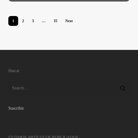
1
2
3
…
35
Next
Buscar:
Suscribir
ÚLTIMOS ARTÍCULOS PUBLICADOS: