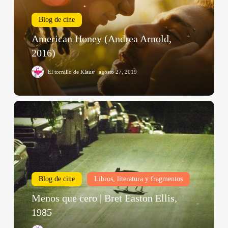
Blog de cine
American Honey (Andrea Arnold,
2016)
El tornillo de Klaus
agosto 27, 2019
Menos
que
cero
|
Bret
Easton
Blog de cine
Libros, literatura y fragmentos
Ellis,
1985
Menos que cero | Bret Easton Ellis,
1985