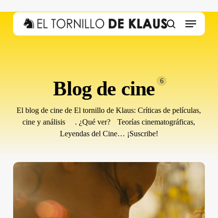
Skip
to
Menu
main
search
content
Blog de cine
6
El blog de cine de El tornillo de Klaus: Críticas de películas,
cine y análisis . ¿Qué ver? Teorías cinematográficas,
Leyendas del Cine… ¡Suscribe!
American
Honey
(Andrea
Arnold,
2016)