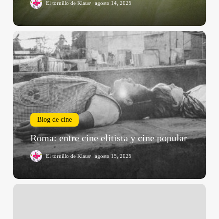
El tornillo de Klaus
agosto 14, 2025
Roma:
entre
cine
elitista
y
cine
popular
Blog de cine
Roma: entre cine elitista y cine popular
El tornillo de Klaus
agosto 15, 2025
Suburbicón
(George
Clooney,