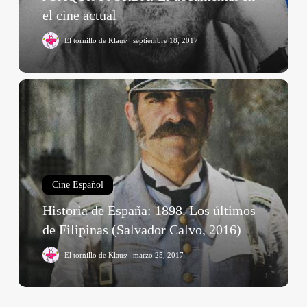
el cine actual
El tornillo de Klaus
septiembre 18, 2017
Historia
de
España:
1898.
Los
últimos
Cine Español
de
Filipinas
Historia de España: 1898. Los últimos
(Salvador
de Filipinas (Salvador Calvo, 2016)
Calvo,
2016)
El tornillo de Klaus
marzo 25, 2017