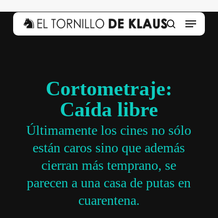
Skip
to
Menu
main
search
content
Cortometraje:
Caída libre
Últimamente los cines no sólo
están caros sino que además
cierran más temprano, se
parecen a una casa de putas en
cuarentena.