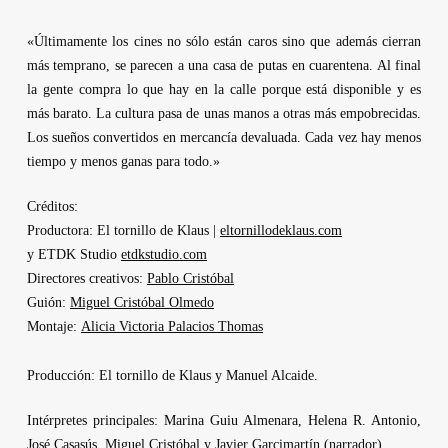
«Últimamente los cines no sólo están caros sino que además cierran
más temprano, se parecen a una casa de putas en cuarentena. Al final
la gente compra lo que hay en la calle porque está disponible y es
más barato. La cultura pasa de unas manos a otras más empobrecidas.
Los sueños convertidos en mercancía devaluada. Cada vez hay menos
tiempo y menos ganas para todo.»
Créditos:
Productora:
El tornillo de Klaus
|
eltornillodeklaus.com
y
ETDK Studio
etdkstudio.com
Directores creativos:
Pablo Cristóbal
Guión:
Miguel Cristóbal Olmedo
Montaje:
Alicia Victoria Palacios Thomas
Producción:
El tornillo de Klaus
y
Manuel Alcaide
.
Intérpretes principales:
Marina Guiu Almenara, Helena R. Antonio,
José Casasús, Miguel Cristóbal
y
Javier Garcimartín
(narrador).