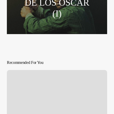
DE LOS OSCAR
(I)
Recommended For You
American
Honey
(Andrea
Arnold,
2016)