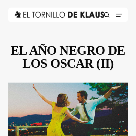
Skip
to
Menu
main
search
content
EL AÑO NEGRO DE
LOS OSCAR (II)