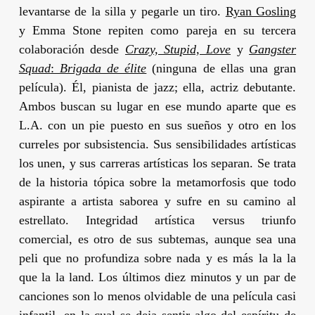
levantarse de la silla y pegarle un tiro.
Ryan Gosling
y
Emma Stone
repiten como pareja en su tercera
colaboración desde
Crazy, Stupid, Love
y
Gangster
Squad
:
Brigada de élite
(ninguna de ellas una gran
película). Él, pianista de jazz; ella, actriz debutante.
Ambos buscan su lugar en ese mundo aparte que es
L.A. con un pie puesto en sus sueños y otro en los
curreles por subsistencia. Sus sensibilidades artísticas
los unen, y sus carreras artísticas los separan. Se trata
de la historia tópica sobre la metamorfosis que todo
aspirante a artista saborea y sufre en su camino al
estrellato. Integridad artística versus triunfo
comercial, es otro de sus subtemas, aunque sea una
peli que no profundiza sobre nada y es más la la la
que la la land. Los últimos diez minutos y un par de
canciones son lo menos olvidable de una película casi
infantil, en la cual se deja sentir algo del espíritu de