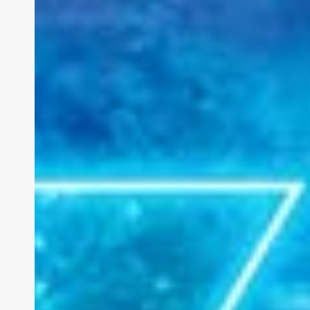
Winding
Refn
¿artista
o
falsificador?