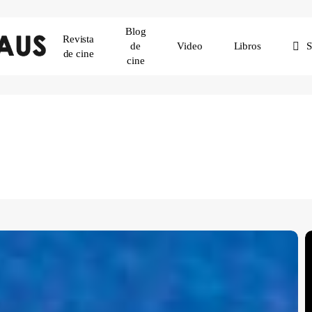
Blog
Revista
de
Video
Libros
de cine
cine
ención
E
S
B
P