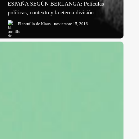
ESPAÑA SEGÚN BERLANGA: Películas
políticas, contexto y la eterna división
El tornillo de Klaus
noviembre 15, 2016
Wiener
og»
ometidos
in
oluntad,
película
e
ntretenimiento
epugnante