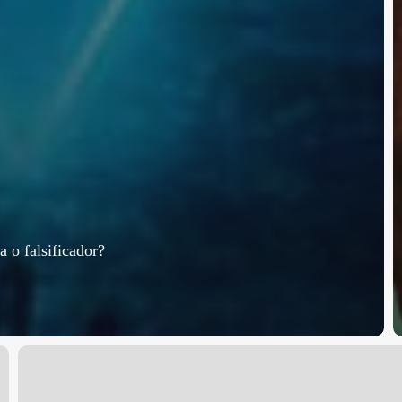
 o falsificador?
Ingmar
Bergman