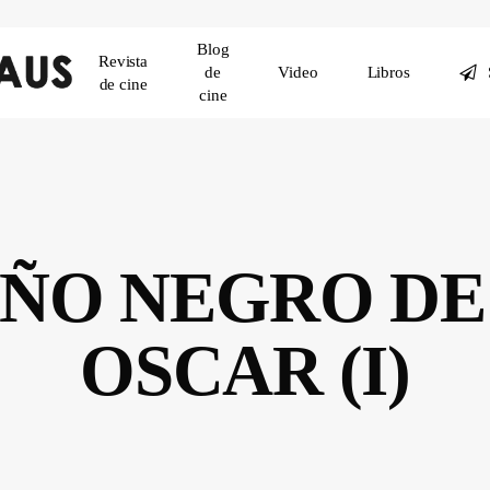
Blog
Revista
de
Video
Libros
de cine
cine
AÑO NEGRO DE
OSCAR (I)