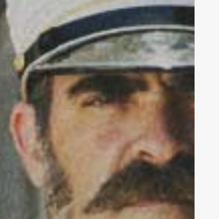
e
spaña:
898.
os
ltimos
e
ilipinas
Salvador
alvo,
016)