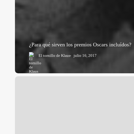
¿Para qué sirven los premios Oscars incluídos?
El tornillo de Klaus
julio 16, 2017
EL
AÑO
NEGRO
DE
LOS
OSCAR
(II)