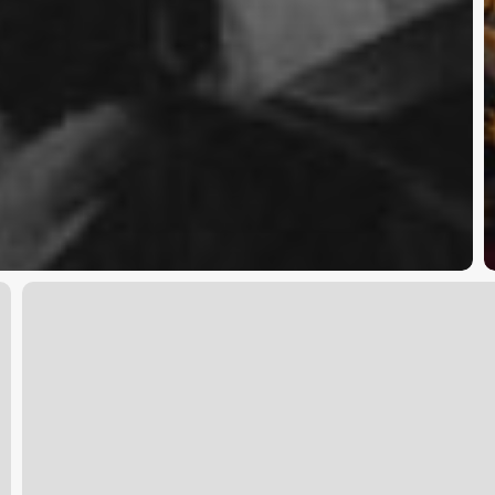
EL
AÑO
NEGRO
DE
LOS
OSCAR
(I)