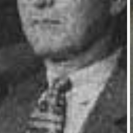
d
E
1
L
ú
d
F
(
C
2