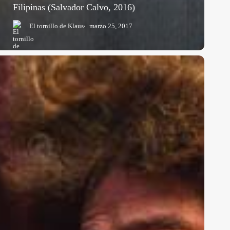
Filipinas (Salvador Calvo, 2016)
El tornillo de Klaus
marzo 25, 2017
a
uerte
e
uis
IV:
icroacción,
orgue
osificación