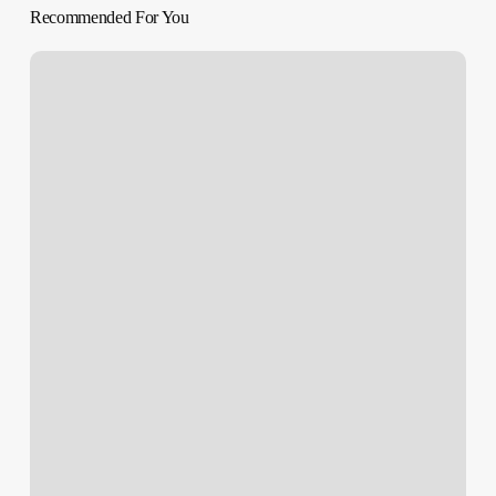
Recommended For You
Menos
que
cero
|
Bret
Easton
Ellis,
1985