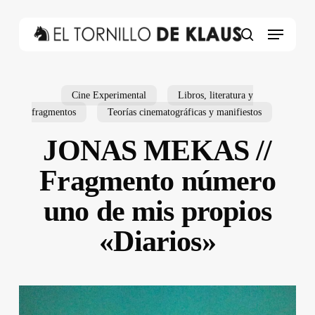
Skip
to
Menu
main
search
content
Cine Experimental
Libros, literatura y
fragmentos
Teorías cinematográficas y manifiestos
JONAS MEKAS //
Fragmento número
uno de mis propios
«Diarios»