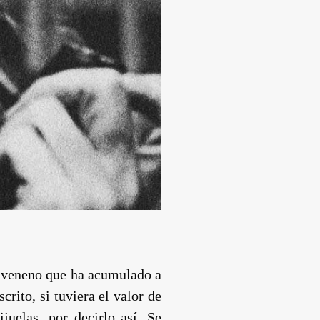
el veneno que ha acumulado a
rito, si tuviera el valor de
juelas, por decirlo así. Se