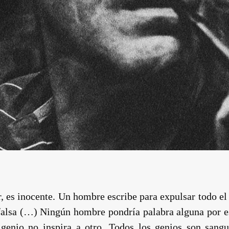
r, es inocente. Un hombre escribe para expulsar todo 
alsa (…) Ningún hombre pondría palabra alguna por esc
enio no inspira a otro. Todos los genios son sangui