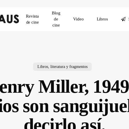
Blog
Revista
de
Video
Libros
de cine
cine
Libros, literatura y fragmentos
nry Miller, 1949
ios son sanguijue
decirlo así.