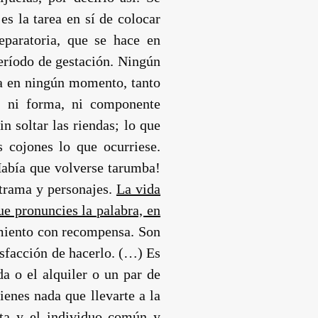
s la tarea en sí de colocar
reparatoria, que se hace en
período de gestación. Ningún
sa en ningún momento, tanto
s, ni forma, ni componente
n soltar las riendas; lo que
 cojones lo que ocurriese.
¡Había que volverse tarumba!
 trama y personajes.
La vida
ue pronuncies la palabra, en
iento con recompensa. Son
isfacción de hacerlo. (…) Es
 o el alquiler o un par de
enes nada que llevarte a la
ista y el individuo común y