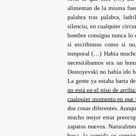
alimentan de la misma fuen
palabra tras palabra, ladr
silencio, en cualquier circ
hombre consigna nunca lo q
si escribimos como si no,
temporal (…) Había muchos e
necesitábamos era un homb
Dostoyevski no había ido ba
La gente ya estaba harta d
no está en el piso de arrib
cualquier momento en que 
dos cosas diferentes. Aunqu
mucho mejor estar preocup
zapatos nuevos. Naturalmen
boca, la comida se convier