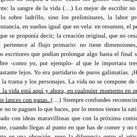
te: la sangre de la vida (…) Lo mejor de escribir no e
illo sobre ladrillo, sino los preliminares, la labor p
unstancia, en sueños igual que en vela: en resumen, el 
ue se proponía decir; la creación original, que no ce
 pertenece al flujo primario: no tiene dimensione
scritores que podían prolongar algo hasta el final si
re -como yo, por ejemplo- al que le importara tres
stante lejos. Yo era partidario de puros galimatías. 
e la trama y los personajes. La vida no se compone de
a: la vida está aquí y ahora, en cualquier momento en q
te lances con ganas.
(…) Siempre confundes reconocim
e no te paguen lo que haces, por lo menos tienes la sat
ado con ideas maravillosas que con la próxima comida
te, cuando llegas al punto en que has de comer y no ti
te en una obsesión, pero la diferencia entre el art