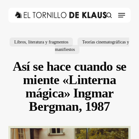
Skip
to
Menu
main
search
content
Libros, literatura y fragmentos
Teorías cinematográficas y
manifiestos
Así se hace cuando se
miente «Linterna
mágica» Ingmar
Bergman, 1987