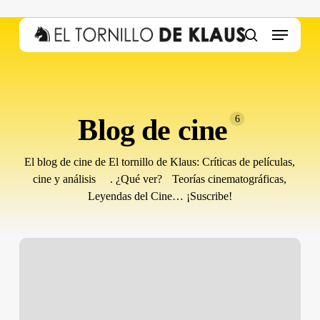
Skip
to
Menu
main
search
content
Blog de cine
6
El blog de cine de El tornillo de Klaus: Críticas de películas,
cine y análisis . ¿Qué ver? Teorías cinematográficas,
Leyendas del Cine… ¡Suscribe!