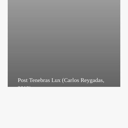
Post Tenebras Lux (Carlos Reygadas,
2012)
El tornillo de Klaus
agosto 15, 2025
COMANCHERÍA
//