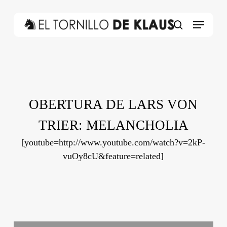
Skip
to
Menu
main
search
content
OBERTURA DE LARS VON
TRIER: MELANCHOLIA
[youtube=http://www.youtube.com/watch?v=2kP-
vuOy8cU&feature=related]