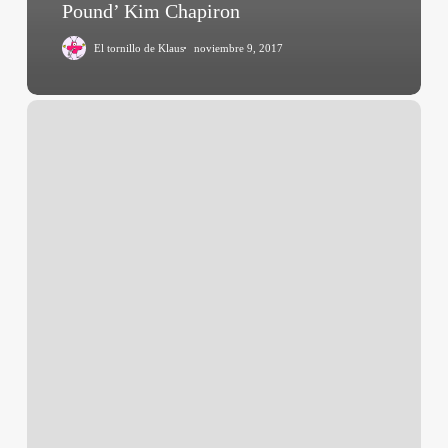
Pound’ Kim Chapiron
El tornillo de Klaus
noviembre 9, 2017
Post
Tenebras
Lux
(Carlos
Reygadas,
2012)