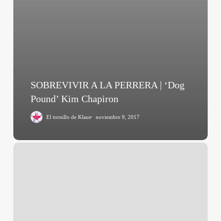
SOBREVIVIR A LA PERRERA | ‘Dog
Pound’ Kim Chapiron
El tornillo de Klaus
noviembre 9, 2017
Post
Tenebras
Lux
(Carlos
Reygadas,
2012)