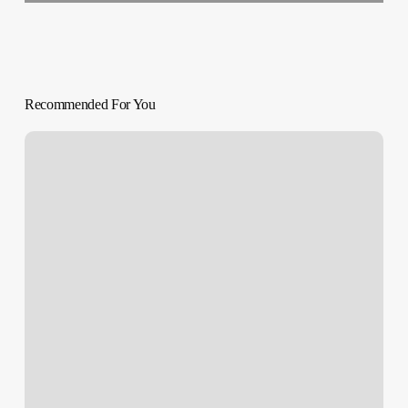
Recommended For You
SOBREVIVIR
A
LA
PERRERA
|
‘Dog
Pound’
Kim
Chapiron