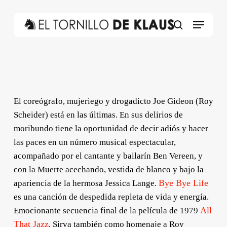
Skip
to
Menu
main
search
content
El coreógrafo, mujeriego y drogadicto Joe Gideon (Roy
Scheider) está en las últimas. En sus delirios de
moribundo tiene la oportunidad de decir adiós y hacer
las paces en un número musical espectacular,
acompañado por el cantante y bailarín Ben Vereen, y
con la Muerte acechando, vestida de blanco y bajo la
Bye Bye Life
apariencia de la hermosa Jessica Lange.
es una canción de despedida repleta de vida y energía.
All
Emocionante secuencia final de la película de 197
9
That Jazz
.
Sirva también como homenaje a Roy