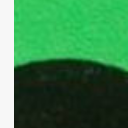
ratas»
|
Miguel
Delibes,
1962