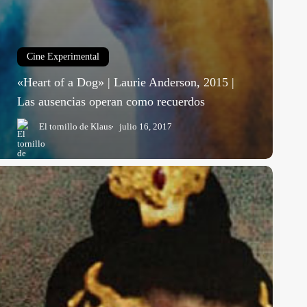
Cine Experimental
«Heart of a Dog» | Laurie Anderson, 2015 |
Las ausencias operan como recuerdos
El tornillo de Klaus
julio 16, 2017
l
ine
ue
os
ató
The
ssassin»