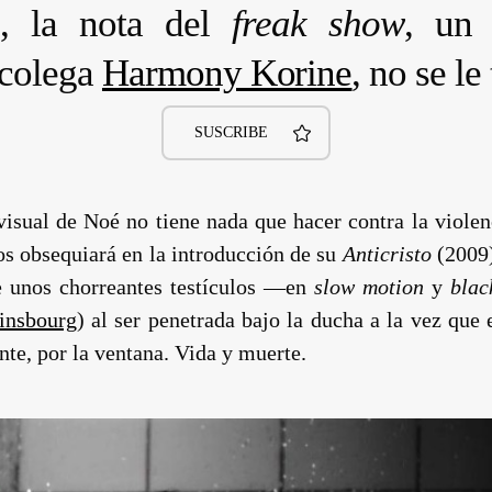
es, la nota del
freak show
, un
 colega
Harmony Korine
, no se le
SUSCRIBE
 visual de
Noé
no tiene nada que hacer contra la viole
s obsequiará en la introducción de su
Anticristo
(2009)
e unos chorreantes testículos —en
slow motion
y
blac
insbourg
) al ser penetrada bajo la ducha a la vez que 
nte, por la ventana. Vida y muerte.