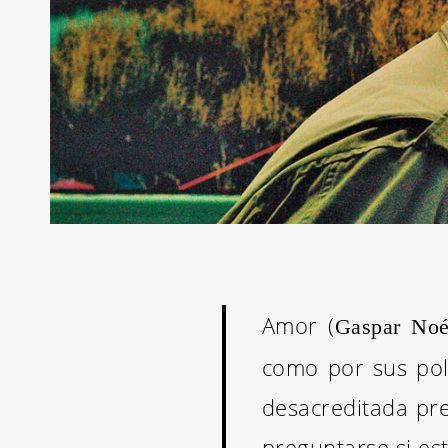
Amor
(
Gaspar No
como por sus pol
desacreditada pr
preguntarse si es