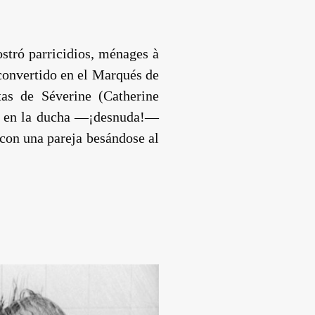
stró parricidios,
ménages à
econvertido en el Marqués de
tas de Séverine (
Catherine
er en la ducha —¡desnuda!—
con una pareja besándose al