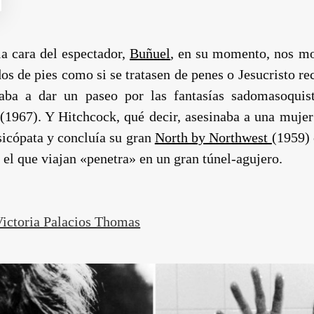
a cara del espectador,
Buñuel
, en su momento, nos mo
os de pies como si se tratasen de penes o Jesucristo r
aba a dar un paseo por las fantasías sadomasoquis
(1967). Y
Hitchcock
, qué decir, asesinaba a una muj
sicópata y concluía su gran
North by Northwest
(1959) 
 el que viajan «penetra» en un gran túnel-agujero.
Victoria Palacios Thomas