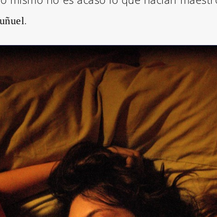
.
uñuel