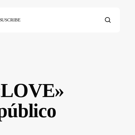
search
SUSCRIBE
a «LOVE»
 público