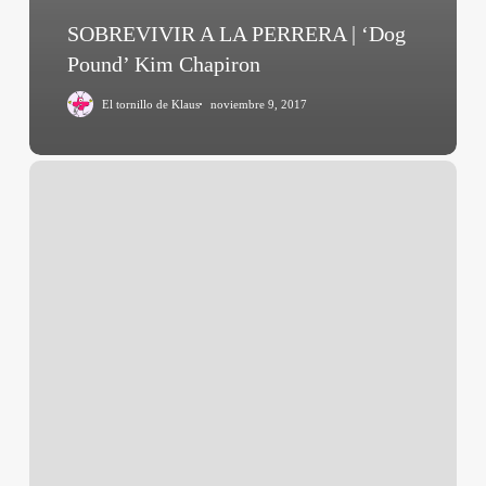
SOBREVIVIR A LA PERRERA | ‘Dog
Pound’ Kim Chapiron
El tornillo de Klaus
noviembre 9, 2017
Post
Tenebras
Lux
(Carlos
Reygadas,
2012)