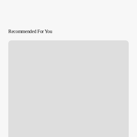
Recommended For You
SOBREVIVIR
A
LA
PERRERA
|
‘Dog
Pound’
Kim
Chapiron