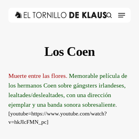
Skip
to
Menu
main
search
content
Los Coen
Muerte entre las flores.
Memorable película de
los hermanos
Coen sobre gángsters irlandeses,
lealtades/deslealtades, con una dirección
ejemplar y una banda sonora sobresaliente
.
[youtube=https://www.youtube.com/watch?
v=hkJIcFMN_pc]