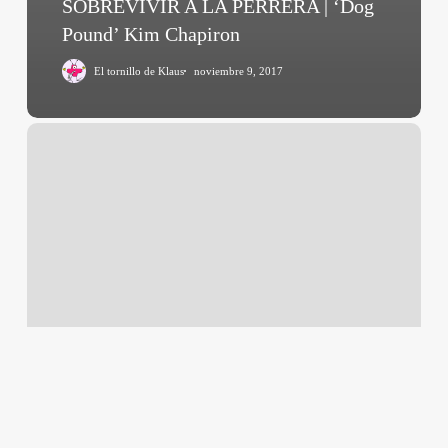
SOBREVIVIR A LA PERRERA | ‘Dog
Pound’ Kim Chapiron
El tornillo de Klaus
noviembre 9, 2017
Post
Tenebras
Lux
(Carlos
Reygadas,
2012)