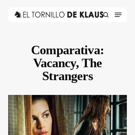
Skip
to
Menu
main
search
content
Comparativa:
Vacancy, The
Strangers