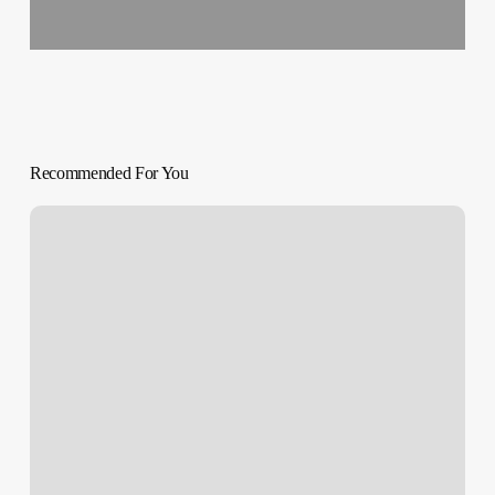
Recommended For You
American
Honey
(Andrea
Arnold,
2016)