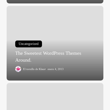
The
Sweetest
WordPress
Themes
Around.
Uncategorized
The Sweetest WordPress Themes
Around.
El tornillo de Klaus
enero 4, 2013
25
S