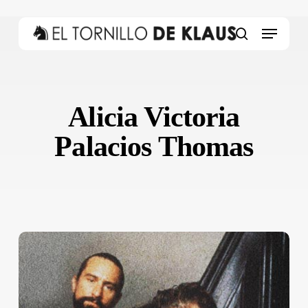
Skip
to
Menu
main
search
content
Alicia Victoria
Palacios Thomas
Mickey
Rourke
|
Fisonomía
de