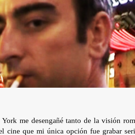
 York me desengañé tanto de la visión romá
l cine que mi única opción fue grabar ser