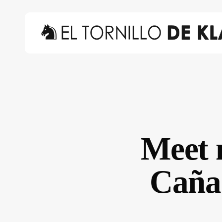
Skip
to
main
content
Hit enter to search or ESC to close
Meet 
Cañas