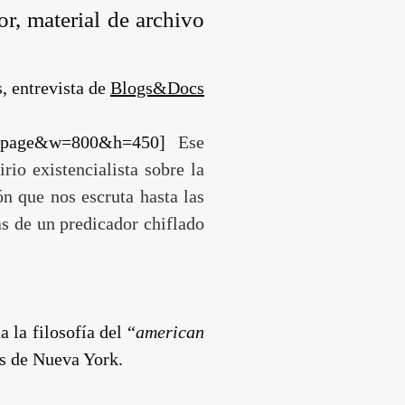
r, material de archivo
 entrevista de
Blogs&Docs
tailpage&w=800&h=450]
Ese
lirio existencialista sobre la
n que nos escruta hasta las
as de un predicador chiflado
a la filosofía del “
american
es de Nueva York.