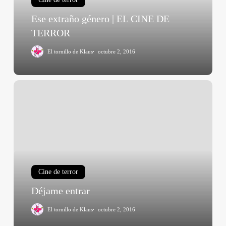
DE
TERROR
Ese extraño género | EL CINE DE
TERROR
El tornillo de Klaus
octubre 2, 2016
Déjame
entrar
Cine de terror
Déjame entrar
El tornillo de Klaus
octubre 2, 2016