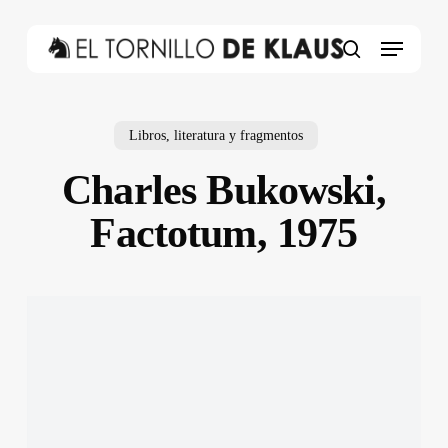
Skip
to
Menu
main
search
content
Libros, literatura y fragmentos
Charles Bukowski,
Factotum, 1975