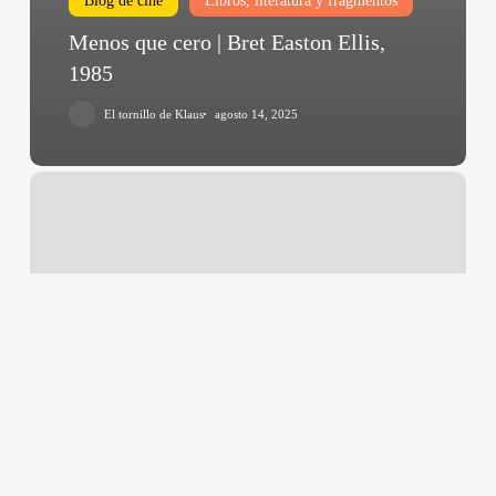
Blog de cine
Libros, literatura y fragmentos
Menos que cero | Bret Easton Ellis,
1985
El tornillo de Klaus
agosto 14, 2025
«Las
ratas»
|
Miguel
Delibes,
1962