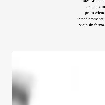
nuestras cuen
creando un 
promoviendo
inmediatamente a
viaje sin forma
Mickey,
Furby