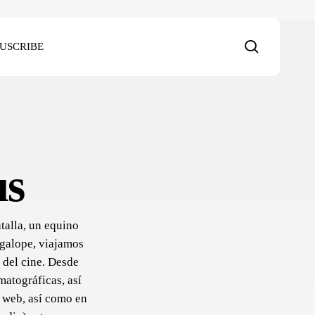
search
SUSCRIBE
us
talla, un equino
 galope, viajamos
 del cine. Desde
matográficas, así
a web, así como en