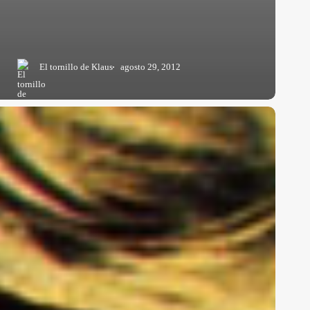
El tornillo de Klaus
agosto 29, 2012
l
uscavidas:
aco
e
ddie
elson