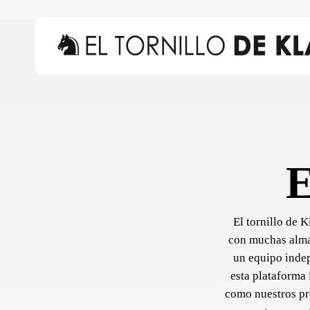
Skip
to
main
content
Hit enter to search or ESC to close
E
El tornillo de 
con muchas almas
un equipo indep
esta plataforma 
como nuestros pro