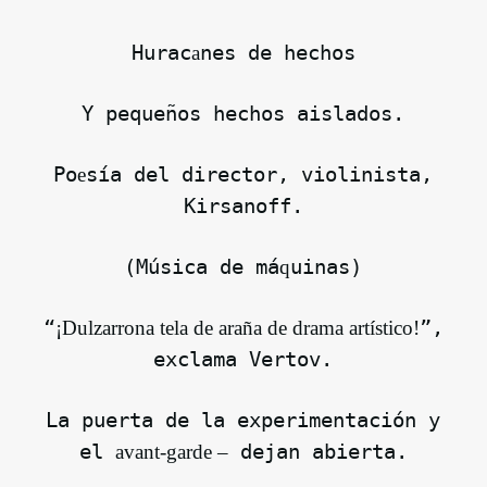
Hurac
nes de hechos
a
Y pequeños hechos aislados.
Po
sía del director, violinista,
e
Kirsanoff.
(Música de má
uinas)
q
“
”,
¡Dulzarrona tela de araña de drama artístico!
exclama Vertov.
La puerta de la experimentación y
el
dejan abierta.
avant-garde –