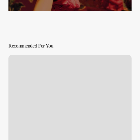
Recommended For You
SOBREVIVIR
A
LA
PERRERA
|
‘Dog
Pound’
Kim
Chapiron