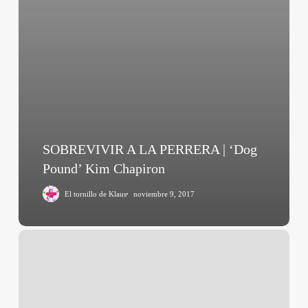
SOBREVIVIR A LA PERRERA | ‘Dog
Pound’ Kim Chapiron
El tornillo de Klaus
noviembre 9, 2017
Post
Tenebras
Lux
(Carlos
Reygadas,