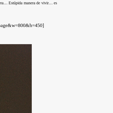
nera… Estúpida manera de vivir… es
ilpage&w=800&h=450]