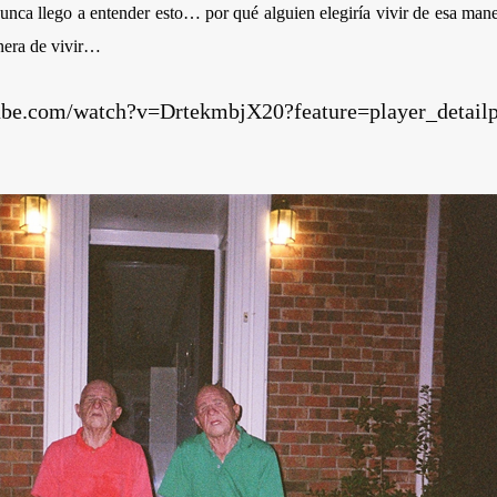
ca llego a entender esto… por qué alguien elegiría vivir de esa ma
anera de vivir…
tube.com/watch?v=DrtekmbjX20?feature=player_deta