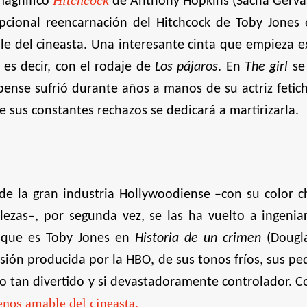
Hitchcock
magnífico
de Anthony Hopkins (Sacha Gervas
epcional reencarnación del Hitchcock de Toby Jones
le del cineasta. Una interesante cinta que empieza
 es decir, con el rodaje de
Los pájaros
. En
The girl
se 
spense sufrió durante años a manos de su actriz feti
e sus constantes rechazos se dedicará a martirizarla.
e la gran industria Hollywoodiense –con su color 
llezas–, por segunda vez, se las ha vuelto a ingenia
 que es Toby Jones en
Historia de un crimen
(Dougl
sión producida por la HBO, de sus tonos fríos, sus peq
 no tan divertido y si devastadoramente controlador
enos amable del cineasta.