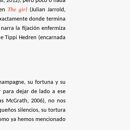
i, 2012), pero poco o nada
The girl
 en
(Julian Jarrold,
 exactamente donde termina
narra la fijación enfermiza
che Tippi Hedren (encarnada
champagne, su fortuna y su
r para dejar de lado a ese
as McGrath, 2006), no nos
ueños silencios, su tortura
. Como ya hemos mencionado