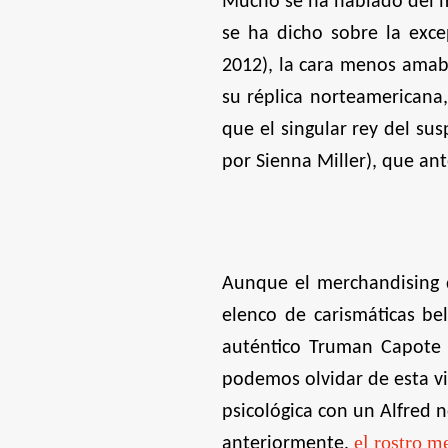
Mucho se ha hablado del 
se ha dicho sobre la exc
2012), la cara menos amab
su réplica norteamericana,
que el singular rey del su
por Sienna Miller), que ant
Aunque el merchandising d
elenco de carismáticas be
auténtico Truman Capote
podemos olvidar de esta vi
psicológica con un Alfred
el rostro m
anteriormente,