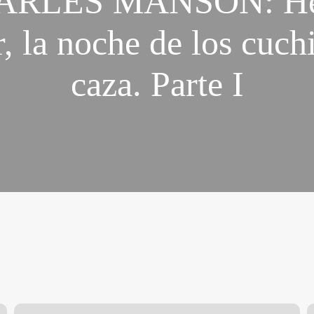
ARLES MANSON: Hel
r, la noche de los cuchi
caza. Parte I
Post
C