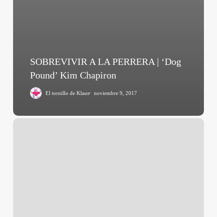
SOBREVIVIR A LA PERRERA | ‘Dog
Pound’ Kim Chapiron
El tornillo de Klaus
noviembre 9, 2017
Post
Tenebras
Lux
(Carlos
Reygadas,
2012)