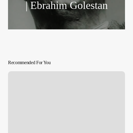
| Ebrahim Golestan
Recommended For You
SOBREVIVIR
A
LA
PERRERA
|
‘Dog
Pound’
Kim
Chapiron