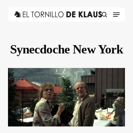
Skip
to
Menu
main
search
content
Synecdoche New York