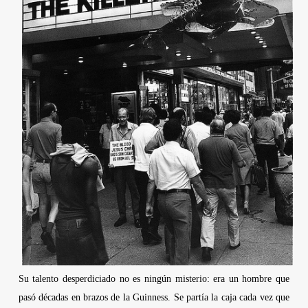
Su talento desperdiciado no es ningún misterio: era un hombre que
pasó décadas en brazos de la Guinness. Se partía la caja cada vez que