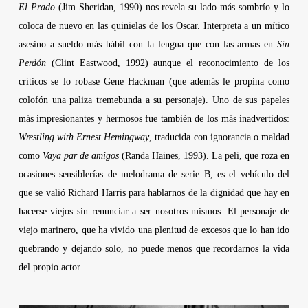
El Prado
(
Jim Sheridan
, 1990) nos revela su lado más sombrío y lo
coloca de nuevo en las quinielas de los Oscar. Interpreta a un mítico
asesino a sueldo más hábil con la lengua que con las armas en
Sin
Perdón
(
Clint Eastwood
, 1992) aunque el reconocimiento de los
críticos se lo robase
Gene Hackman
(que además le propina como
colofón una paliza tremebunda a su personaje). Uno de sus papeles
más impresionantes y hermosos fue también de los más inadvertidos:
Wrestling
with Ernest Hemingway
, traducida con ignorancia o maldad
como
Vaya par de amigos
(
Randa Haines
, 1993). La peli, que roza en
ocasiones sensiblerías de melodrama de serie B, es el vehículo del
que se valió
Richard Harris
para hablarnos de la dignidad que hay en
hacerse viejos sin renunciar a ser nosotros mismos. El personaje de
viejo marinero, que ha vivido una plenitud de excesos que lo han ido
quebrando y dejando solo, no puede menos que recordarnos la vida
del propio actor.