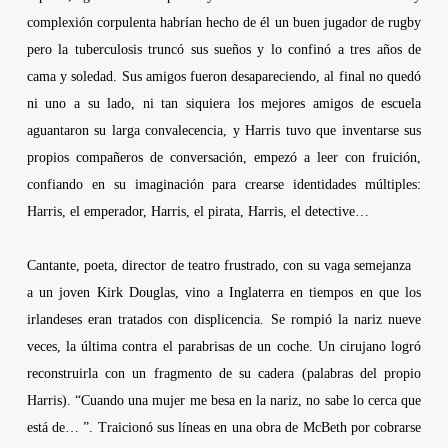
complexión corpulenta habrían hecho de él un buen jugador de rugby
pero la tuberculosis truncó sus sueños y lo confinó a tres años de
cama y soledad. Sus amigos fueron desapareciendo, al final no quedó
ni uno a su lado, ni tan siquiera los mejores amigos de escuela
aguantaron su larga convalecencia, y
Harris
tuvo que inventarse sus
propios compañeros de conversación, empezó a leer con fruición,
confiando en su imaginación para crearse identidades múltiples:
Harris
, el emperador,
Harris
, el pirata,
Harris
, el detective…
Cantante, poeta, director de teatro frustrado, con su vaga semejanza
a un joven
Kirk Douglas
, vino a Inglaterra en tiempos en que los
irlandeses eran tratados con displicencia. Se rompió la nariz nueve
veces, la última contra el parabrisas de un coche. Un cirujano logró
reconstruirla con un fragmento de su cadera (palabras del propio
Harris
). “Cuando una mujer me besa en la nariz, no sabe lo cerca que
está de… ”. Traicionó sus líneas en una obra de McBeth por cobrarse