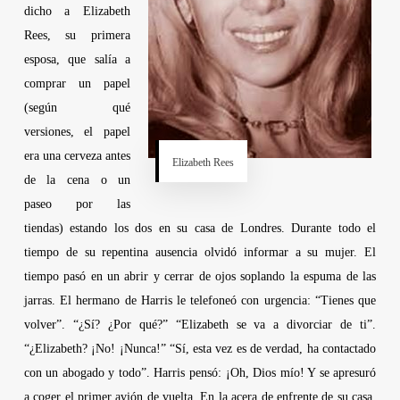
dicho a
Elizabeth
Rees
, su primera
esposa, que salía a
comprar un papel
(según qué
versiones, el papel
era una cerveza antes
Elizabeth Rees
de la cena o un
paseo por las
tiendas) estando los dos en su casa de Londres. Durante todo el
tiempo de su repentina ausencia olvidó informar a su mujer. El
tiempo pasó en un abrir y cerrar de ojos soplando la espuma de las
jarras. El hermano de
Harris
le telefoneó con urgencia: “Tienes que
volver”. “¿Sí? ¿Por qué?” “
Elizabeth
se va a divorciar de ti”.
“¿
Elizabeth
? ¡No! ¡Nunca!” “Sí, esta vez es de verdad, ha contactado
con un abogado y todo”.
Harris
pensó: ¡Oh, Dios mío! Y se apresuró
a coger el primer avión de vuelta. En la acera de enfrente de su casa,