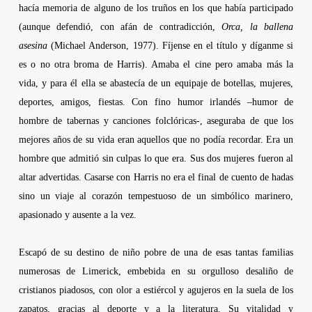
hacía memoria de alguno de los truños en los que había participado
(aunque defendió, con afán de contradicción,
Orca, la ballena
asesina
(
Michael Anderson
, 1977). Fíjense en el título y díganme si
es o no otra broma de
Harris
). Amaba el cine pero amaba más la
vida, y para él ella se abastecía de un equipaje de botellas, mujeres,
deportes, amigos, fiestas. Con fino humor irlandés –humor de
hombre de tabernas y canciones folclóricas-, aseguraba de que los
mejores años de su vida eran aquellos que no podía recordar. Era un
hombre que admitió sin culpas lo que era. Sus dos mujeres fueron al
altar advertidas. Casarse con
Harris
no era el final de cuento de hadas
sino un viaje al corazón tempestuoso de un simbólico marinero,
apasionado y ausente a la vez.
Escapó de su destino de niño pobre de una de esas tantas familias
numerosas de Limerick, embebida en su orgulloso desaliño de
cristianos piadosos, con olor a estiércol y agujeros en la suela de los
zapatos, gracias al deporte y a la literatura. Su vitalidad y