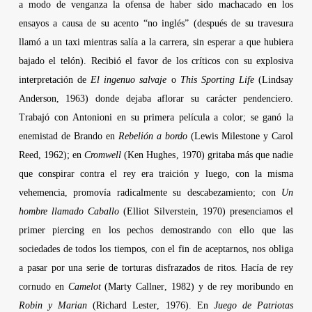
a modo de venganza la ofensa de haber sido machacado en los
ensayos a causa de su acento “no inglés” (después de su travesura
llamó a un taxi mientras salía a la carrera, sin esperar a que hubiera
bajado el telón). Recibió el favor de los críticos con su explosiva
interpretación de
El ingenuo salvaje
o
This Sporting Life
(
Lindsay
Anderson
, 1963) donde dejaba aflorar su carácter pendenciero.
Trabajó con
Antonioni
en su primera película a color; se ganó la
enemistad de
Brando
en
Rebelión a bordo
(
Lewis Milestone
y
Carol
Reed
, 1962); en
Cromwell
(
Ken Hughes
, 1970) gritaba más que nadie
que conspirar contra el rey era traición y luego, con la misma
vehemencia, promovía radicalmente su descabezamiento; con
Un
hombre llamado Caballo
(
Elliot Silverstein
, 1970) presenciamos el
primer piercing en los pechos demostrando con ello que las
sociedades de todos los tiempos, con el fin de aceptarnos, nos obliga
a pasar por una serie de torturas disfrazados de ritos. Hacía de rey
cornudo en
Camelot
(
Marty Callner
, 1982) y de rey moribundo en
Robin y Marian
(
Richard Lester
, 1976). En
Juego de Patriotas