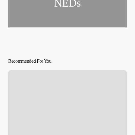
NEDs
Recommended For You
American
Honey
(Andrea
Arnold,
2016)