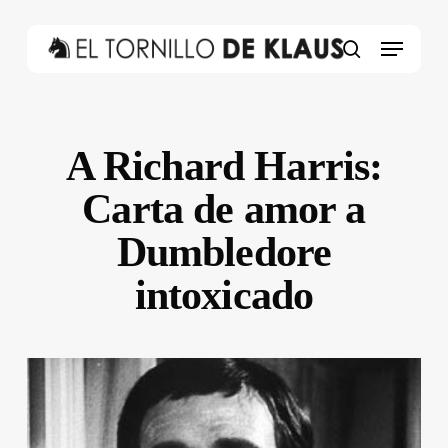
Skip
to
Menu
main
search
content
A Richard Harris:
Carta de amor a
Dumbledore
intoxicado