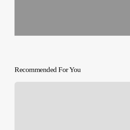
Recommended For You
SOBREVIVIR
A
LA
PERRERA
|
‘Dog