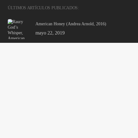
ÚLTIMOS ARTÍCULOS PUBLICADOS:
American Honey (Andrea Arnold, 2016)
mayo 22, 2019
Menos que cero | Bret Easton Ellis, 1985
marzo 14, 2019
Roma: entre cine elitista y cine popular
enero 8, 2019
Suburbicón (George Clooney, 2017)
mayo 2, 2018
A Fábrica de Nada, la crisis en el mundo laboral