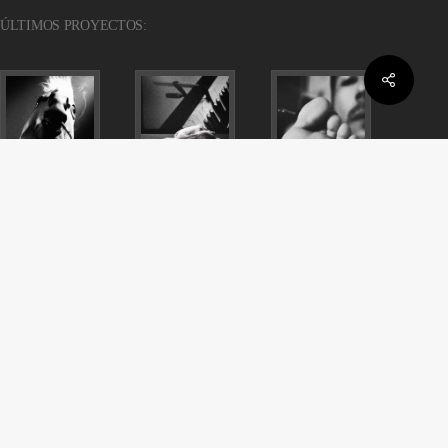
ÚLTIMOS PROYECTOS:
Share
Invítanos a una cerveza