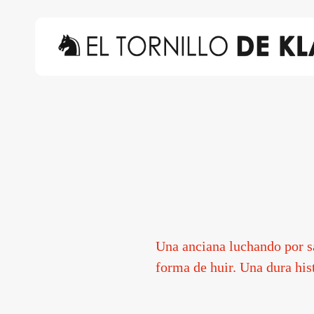
Skip
to
main
content
Hit enter to search or ESC to close
Una anciana luchando por sa
forma de huir. Una dura his