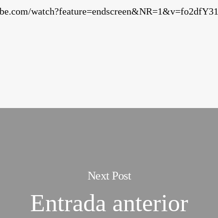
tube.com/watch?feature=endscreen&NR=1&v=fo2dfY31
Next Post
Entrada anterior