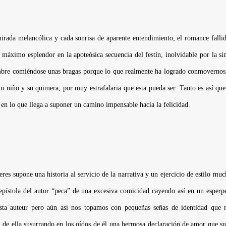
irada melancólica y cada sonrisa de aparente entendimiento; el romance falli
 máximo esplendor en la apoteósica secuencia del festín, inolvidable por la s
bre comiéndose unas bragas porque lo que realmente ha logrado conmovernos es
 niño y su quimera, por muy estrafalaria que esta pueda ser. Tanto es así que
e en lo que llega a suponer un camino impensable hacia la felicidad.
eres
supone una historia al servicio de la narrativa y un ejercicio de estilo mu
 epístola del autor “peca” de una excesiva comicidad cayendo así en un esper
sta auteur pero aún así nos topamos con pequeñas señas de identidad que n
l de ella susurrando en los oídos de él una hermosa declaración de amor que s