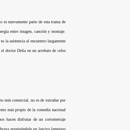
do es nuevamente parte de esta trama de
inergia entre imagen, canción y montaje.
 la asistencia al encuentro largamente
 el doctor Delia en un arrebato de celos
cho más comercial, no es de extrañar por
pento más propio de la comedia nacional
os hacen disfrutar de un cortometraje
ubraya propinándole un lascivo lametazo