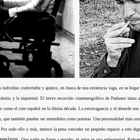
 individuo confortable y apático, en busca de una existencia vaga, en su hogar 
lestia y la inquietud. El breve recorrido cinematográfico de Paduano lanza 
r como el cine español en la última década. La extravagancia y el absurdo son
ales, que también pueden ser entendidos como poemas. Una personalidad más cer
l. Por todo ello y más, merece la pena conceder un pequeño espacio a este dig
sesivos
. Que nadie se llame a engaño: el amor es una enfermedad; Paduan