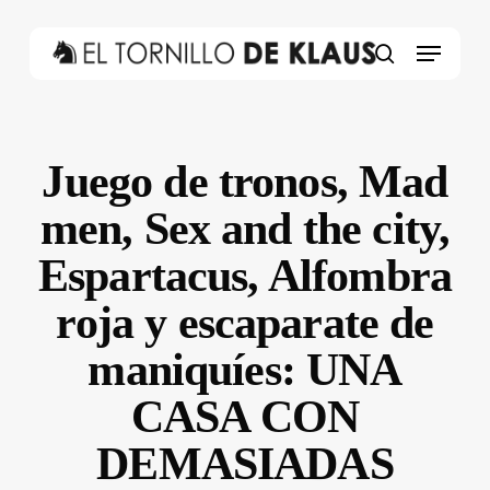
Skip
to
Menu
main
search
content
Juego de tronos, Mad
men, Sex and the city,
Espartacus, Alfombra
roja y escaparate de
maniquíes: UNA
CASA CON
DEMASIADAS