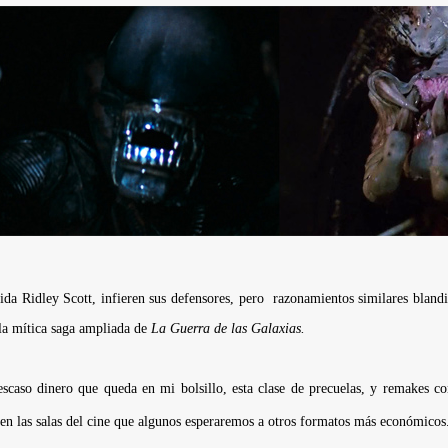
gida
Ridley Scott
, infieren sus defensores, pero razonamientos similares bland
la mítica saga ampliada de
La Guerra de las Galaxias.
 escaso dinero que queda en mi bolsillo, esta clase de precuelas, y remakes 
en las salas del cine que algunos esperaremos a otros formatos más económicos