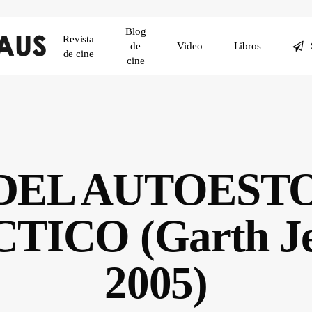
Blog
Revista
de
Video
Libros
de cine
cine
DEL AUTOEST
ICO (Garth Je
2005)