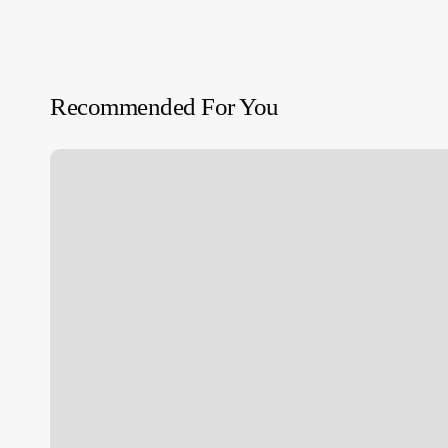
Recommended For You
SOBREVIVIR
A
LA
PERRERA
|
‘Dog
Pound’
Kim
Chapiron