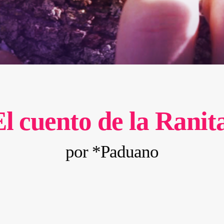
El cuento de la Ranit
por
*Paduano