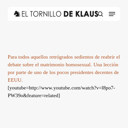
Skip
to
Menu
main
search
content
Para todos aquellos retrógrados sedientos de reabrir el
debate sobre el matrimonio homosexual. Una lección
por parte de uno de los pocos presidentes decentes de
EEUU.
[youtube=http://www.youtube.com/watch?v=l8po7-
PW39o&feature=related]