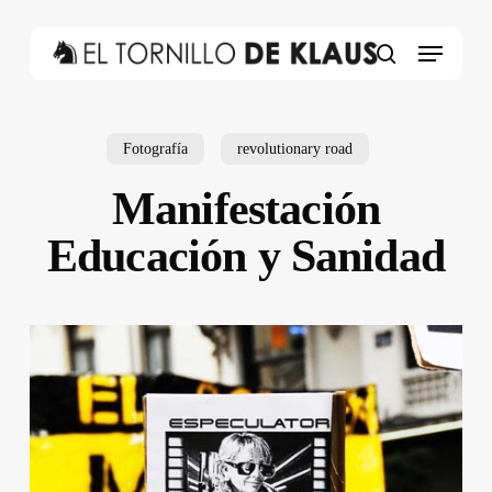
Skip
to
Menu
main
search
content
Fotografía
revolutionary road
Manifestación
Educación y Sanidad