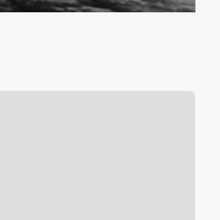
ost
enebras
ux
Carlos
eygadas,
012)