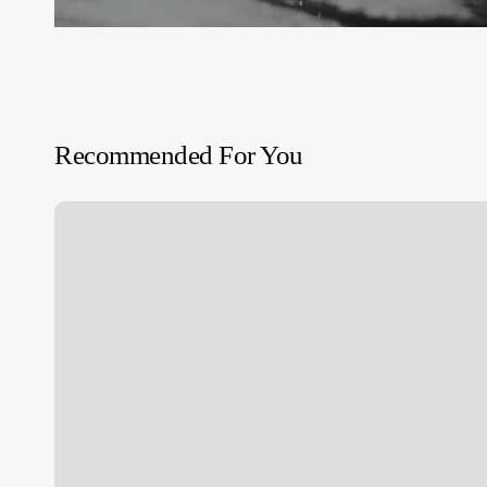
Recommended For You
Menos
que
cero
|
Bret
Easton
Ellis,
1985