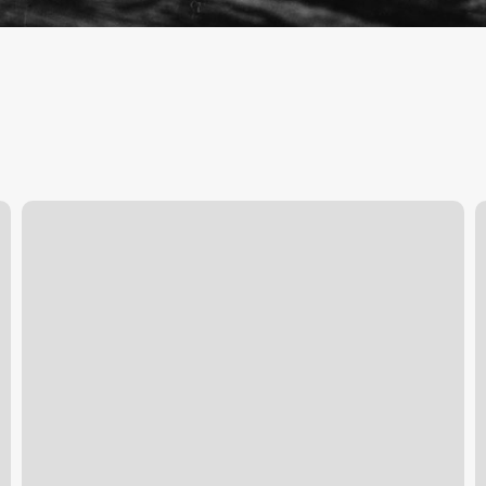
SOBREVIVIR
P
A
T
LA
L
PERRERA
(
|
R
‘Dog
2
Pound’
Kim
Chapiron