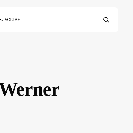
search
SUSCRIBE
║ Werner