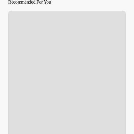
Recommended For You
SOBREVIVIR
A
LA
PERRERA
|
‘Dog
Pound’
Kim
Chapiron