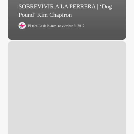
SOBREVIVIR A LA PERRERA | ‘Dog
Pound’ Kim Chapiron
El tornillo de Klaus
noviembre 9, 2017
Post
Tenebras
Lux
(Carlos
Reygadas,
2012)