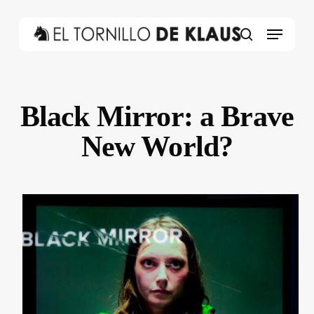
Skip
to
Menu
main
search
content
Black Mirror: a Brave
New World?