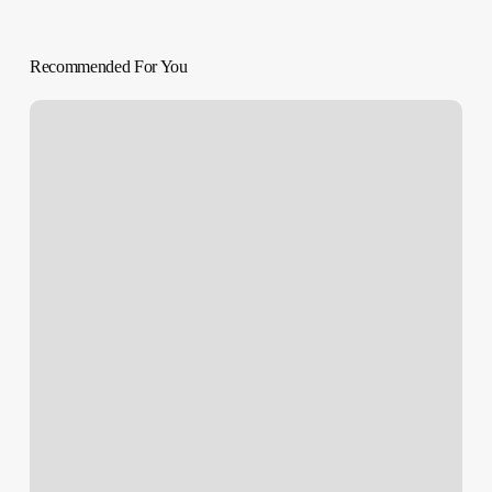
Recommended For You
American
Honey
(Andrea
Arnold,
2016)