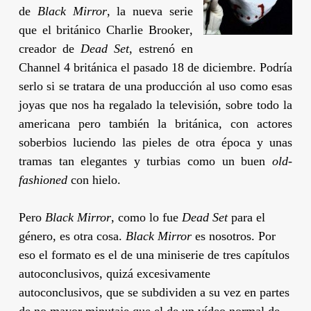
de
Black Mirror
, la nueva serie
que el británico
Charlie Brooker
,
creador de
Dead Set
, estrenó en
Channel 4 británica el pasado 18 de diciembre. Podría
serlo si se tratara de una producción al uso como esas
joyas que nos ha regalado la televisión, sobre todo la
americana pero también la británica, con actores
soberbios luciendo las pieles de otra época y unas
tramas tan elegantes y turbias como un buen
old-
fashioned
con hielo.
Pero
Black Mirror
, como lo fue
Dead Set
para el
género, es otra cosa.
Black Mirror
es nosotros. Por
eso el formato es el de una miniserie de tres capítulos
autoconclusivos, quizá excesivamente
autoconclusivos, que se subdividen a su vez en partes
de no mayor minutaje que el de un vídeo normal de