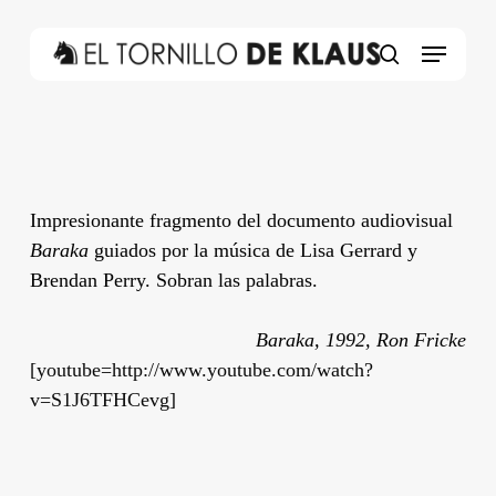
Skip
to
Menu
main
search
content
Impresionante fragmento del documento audiovisual
Baraka
guiados por la música de Lisa Gerrard y
Brendan Perry. Sobran las palabras.
Baraka, 1992, Ron Fricke
[youtube=http://www.youtube.com/watch?
v=S1J6TFHCevg]