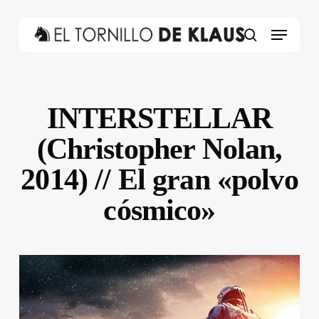
Skip
to
Menu
main
search
content
INTERSTELLAR
(Christopher Nolan,
2014) // El gran «polvo
cósmico»