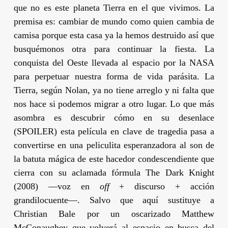
que no es este planeta Tierra en el que vivimos. La
premisa es: cambiar de mundo como quien cambia de
camisa porque esta casa ya la hemos destruido así que
busquémonos otra para continuar la fiesta. La
conquista del Oeste llevada al espacio por la NASA
para perpetuar nuestra forma de vida parásita. La
Tierra, según
Nolan
, ya no tiene arreglo y ni falta que
nos hace si podemos migrar a otro lugar. Lo que más
asombra es descubrir cómo en su desenlace
(SPOILER) esta película en clave de tragedia pasa a
convertirse en una peliculita esperanzadora al son de
la batuta mágica de este hacedor condescendiente que
cierra con su aclamada fórmula
The Dark Knight
(2008) —voz en
off
+ discurso + acción
grandilocuente—. Salvo que aquí sustituye a
Christian Bale
por un oscarizado
Matthew
McConaughey
que volverá al espacio en busca del