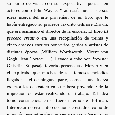
su punto de vista, con sus expectativas puestas en
actores como
John Wayne
. Y aún así, muchas de sus
ideas acerca del arte provenían de un libro que le
había entregado su profesor favorito
Gilmore Brown
,
que era asimismo el director de la escuela. El libro
El
proceso creativo
era una recopilación de treinta y
cinco ensayos escritos por varios genios y artistas de
distintas épocas (
William Wordsworth
,
Vicent van
Gogh
,
Jean Cocteau
… ), llevada a cabo por
Brewster
Ghiselin
. Su pasaje favorito pertenecía a
Mozart
y en
él explicaba que muchas de sus famosas melodías
llegaban a él de ninguna parte, como si una fuerza
exterior las depositara en su cabeza privándole de la
impresión de estar realizando un trabajo. Tal idea
tomó consistencia en el fuero interno de
Hoffman
.
Interpretar no era tanto cuestión de estudios como de
intuición, esa intuición que viene de
ser y hacer
y no