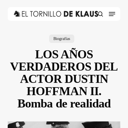
Skip
to
Menu
main
search
content
Biografías
LOS AÑOS
VERDADEROS DEL
ACTOR DUSTIN
HOFFMAN II.
Bomba de realidad