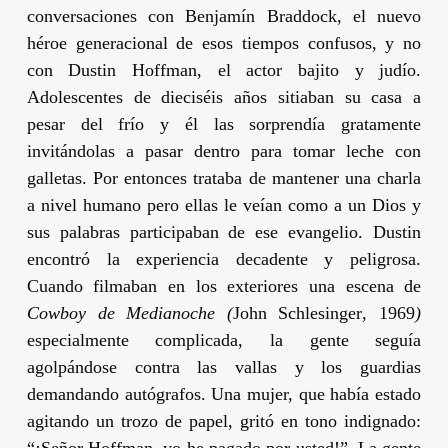
conversaciones con Benjamín Braddock, el nuevo
héroe generacional de esos tiempos confusos, y no
con
Dustin Hoffman
, el actor bajito y judío.
Adolescentes de dieciséis años sitiaban su casa a
pesar del frío y él las sorprendía gratamente
invitándolas a pasar dentro para tomar leche con
galletas. Por entonces trataba de mantener una charla
a nivel humano pero ellas le veían como a un Dios y
sus palabras participaban de ese evangelio.
Dustin
encontró la experiencia decadente y peligrosa.
Cuando filmaban en los exteriores una escena de
Cowboy de Medianoche (
John Schlesinger
, 1969
)
especialmente complicada, la gente seguía
agolpándose contra las vallas y los guardias
demandando autógrafos. Una mujer, que había estado
agitando un trozo de papel, gritó en tono indignado:
“¡Señor
Hoffman
, yo he pagado por usted!”. La gente