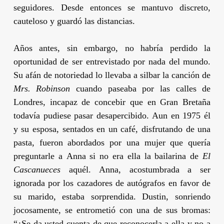
seguidores. Desde entonces se mantuvo discreto,
cauteloso y guardó las distancias.
Años antes, sin embargo, no habría perdido la
oportunidad de ser entrevistado por nada del mundo.
Su afán de notoriedad lo llevaba a silbar la canción de
Mrs. Robinson
cuando paseaba por las calles de
Londres, incapaz de concebir que en Gran Bretaña
todavía pudiese pasar desapercibido. Aun en 1975 él
y su esposa, sentados en un café, disfrutando de una
pasta, fueron abordados por una mujer que quería
preguntarle a
Anna
si no era ella la bailarina de
El
Cascanueces
aquél.
Anna
, acostumbrada a ser
ignorada por los cazadores de autógrafos en favor de
su marido, estaba sorprendida.
Dustin
, sonriendo
jocosamente, se entrometió con una de sus bromas:
“¿Se da usted cuenta de que reconocerla a ella y no a