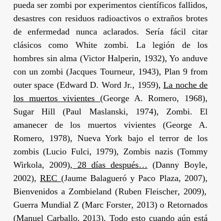
pueda ser zombi por experimentos científicos fallidos,
desastres con residuos radioactivos o extraños brotes
de enfermedad nunca aclarados. Sería fácil citar
clásicos como
White zombi. La legión de los
hombres sin alma
(
Victor Halperin
, 1932),
Yo anduve
con un zombi
(
Jacques Tourneur
, 1943),
Plan 9 from
outer space
(
Edward D. Word Jr.
, 1959),
La noche de
los muertos vivientes
(
George A. Romero
, 1968),
Sugar Hill
(
Paul Maslanski
, 1974),
Zombi. El
amanecer de los muertos vivientes
(
George A.
Romero
, 1978),
Nueva York bajo el terror de los
zombis
(
Lucio Fulci
, 1979),
Zombis nazis
(
Tommy
Wirkola
, 2009),
28 días después
…
(
Danny Boyle
,
2002),
REC
(
Jaume Balagueró
y
Paco Plaza
, 2007),
Bienvenidos a Zombieland
(
Ruben Fleischer
, 2009),
Guerra Mundial Z
(
Marc Forster
, 2013) o
Retornados
(
Manuel Carballo
, 2013). Todo esto cuando aún está