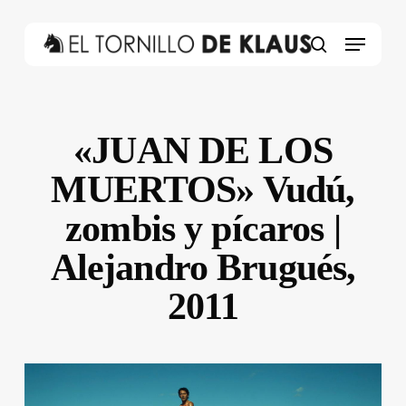
Skip
to
Menu
main
search
content
«JUAN DE LOS
MUERTOS» Vudú,
zombis y pícaros |
Alejandro Brugués,
2011